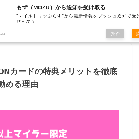
もず（MOZU）から通知を受け取る
"マイルトリッぷらす"から最新情報をプッシュ通知で受
せんか？
サイト管理者
お問合せ
拒否
ush7
WAONカードの特典メリットを徹底
勧める理由