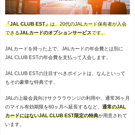
「JAL CLUB EST」
は、20代のJALカード保有者が入会
できる
JALカードのオプションサービス
です。
JALカードを持った上で、JALカードの年会費とは別に
JAL CLUB ESTの年会費を支払って入会します。
JAL CLUB ESTの注目すべきポイントは、なんといって
もその豪華な特典です。
JALの上級会員向けサクララウンジの利用や、通常36ヶ月
のマイル有効期限を60ヶ月へ延長するなど、
通常のJAL
カードにはないJAL CLUB EST限定の特典
が用意されて
います。