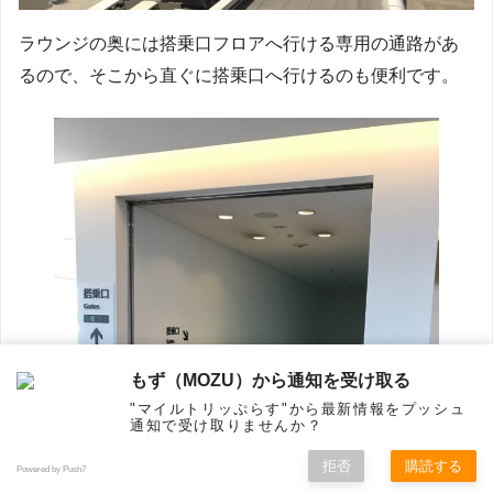
ラウンジの奥には搭乗口フロアへ行ける専用の通路があ
るので、そこから直ぐに搭乗口へ行けるのも便利です。
もず（MOZU）から通知を受け取る
"マイルトリッぷらす"から最新情報をプッシュ
通知で受け取りませんか？
拒否
購読する
Powered by Push7
ホーム
シェア
フォロー
メニュー
トップ