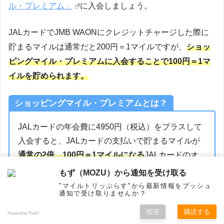
ル・プレミアム」
に入会しましょう。
JALカードでJMB WAONにクレジットチャージした際に
貯まるマイルは通常だと200円＝1マイルですが、
ショッ
ピングマイル・プレミアムに入会することで100円＝1マ
イルを貯められます。
ショッピングマイル・プレミアムとは？
JALカードの年会費に4950円（税込）をプラスして
入会すると、JALカードの支払いで貯まるマイルが
通常の2倍、100円＝1マイルになる
JALカードのオ
プションサービスです。
もず（MOZU）から通知を受け取る
"マイルトリッぷらす"から最新情報をプッシュ
通知で受け取りませんか？
拒否
購読する
Powered by Push7
ホーム
シェア
フォロー
メニュー
トップ