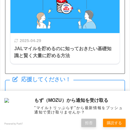
2025-04-29
JALマイルを貯めるのに知っておきたい基礎知
識と賢く大量に貯める方法
応援してください！
当サイトはブログランキングに参加しています。
もず（MOZU）から通知を受け取る
この記事が役に立ったらクリックして応援してく
"マイルトリッぷらす"から最新情報をプッシュ
ださい。あなたの応援によって、この記事がより
通知で受け取りませんか？
多くの人に届くようになります。
拒否
購読する
Powered by Push7
ホーム
シェア
フォロー
メニュー
トップ