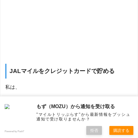
JALマイルをクレジットカードで貯める
私は、
JALカード
もず（MOZU）から通知を受け取る
"マイルトリッぷらす"から最新情報をプッシュ
通知で受け取りませんか？
セゾンゴールド・アメリカン・エキスプレス・カード
拒否
購読する
Powered by Push7
ホーム
シェア
フォロー
メニュー
トップ
SPGアメックスカード