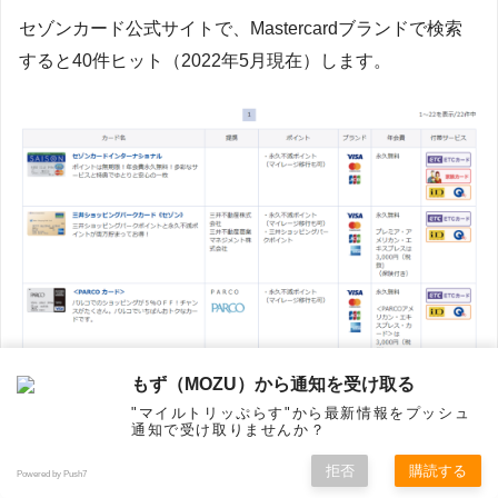
セゾンカード公式サイトで、Mastercardブランドで検索
すると40件ヒット（2022年5月現在）します。
もず（MOZU）から通知を受け取る
"マイルトリッぷらす"から最新情報をプッシュ
通知で受け取りませんか？
拒否
購読する
その中からマスターカードブランドで永久不滅ポイント
Powered by Push7
ホーム
シェア
フォロー
メニュー
トップ