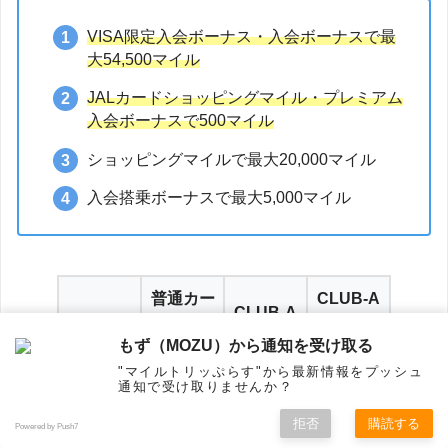
VISA限定入会ボーナス・入会ボーナスで最
大54,500マイル
JALカードショッピングマイル・プレミアム
入会ボーナスで500マイル
ショッピングマイルで最大20,000マイル
入会搭乗ボーナスで最大5,000マイル
普通カー
CLUB-A
CLUB-A
ド
ゴールド
もず（MOZU）から通知を受け取る
モッピー
"マイルトリッぷらす"から最新情報をプッシュ
通知で受け取りませんか？
経由
拒否
購読する
（新規発
Powered by Push7
ホーム
シェア
フォロー
メニュー
トップ