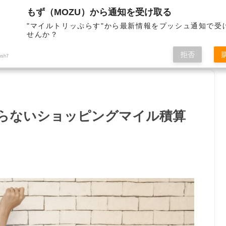
もず（MOZU）から通知を受け取る
"マイルトリッぷらす"から最新情報をプッシュ通知で受
せんか？
サイト管理者
お問合せ
拒否
ush7
まらないショッピングマイル積算