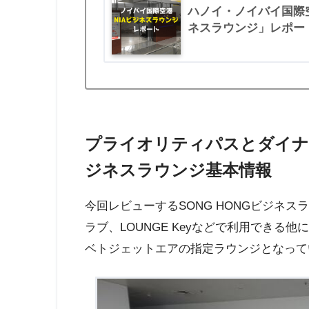
ハノイ・ノイバイ国際空港
ネスラウンジ」レポー
プライオリティパスとダイナー
ジネスラウンジ基本情報
今回レビューするSONG HONGビジネ
ラブ、LOUNGE Keyなどで利用できる
ベトジェットエアの指定ラウンジとなって