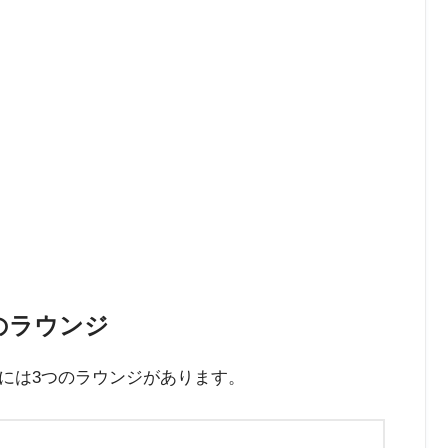
のラウンジ
には3つのラウンジがあります。