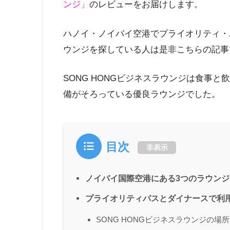
ンジ」
のレビューをお届けします。
ハノイ・ノイバイ空港でプライオリティ・パス
ウンジを探している人は是非こちらの記事
SONG HONGビジネスラウンジは食事
備がそろっている優良ラウンジでした。
目次
非表示
ノイバイ国際空港にある3つのラウンジ
プライオリティパスとダイナースで利用
SONG HONGビジネスラウンジの場所