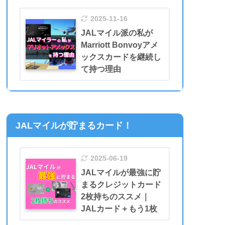
2025-11-16
JALマイル派の私が
Marriott Bonvoyアメ
ックスカードを継続し
て持つ理由
JALマイルが貯まるカード！
2025-06-19
JALマイルが最強に貯
まるクレジットカード
2枚持ちのススメ｜
JALカード＋もう1枚