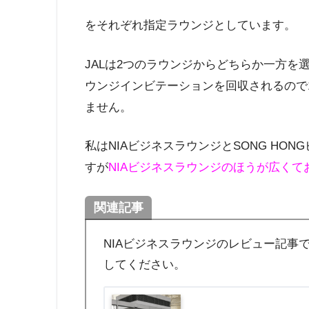
をそれぞれ指定ラウンジとしています。
JALは2つのラウンジからどちらか一方
ウンジインビテーションを回収されるので
ません。
私はNIAビジネスラウンジとSONG HO
すが
NIAビジネスラウンジのほうが広くて
関連記事
NIAビジネスラウンジのレビュー記事
してください。