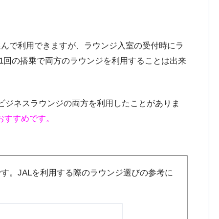
を選んで利用できますが、ラウンジ入室の受付時にラ
1回の搭乗で両方のラウンジを利用することは出来
NGビジネスラウンジの両方を利用したことがありま
おすすめです。
です。JALを利用する際のラウンジ選びの参考に