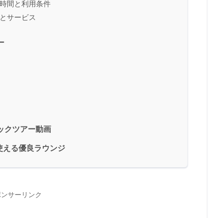
業時間と利用条件
備とサービス
ー
イックツアー動画
使える優良ラウンジ
ポンサーリンク