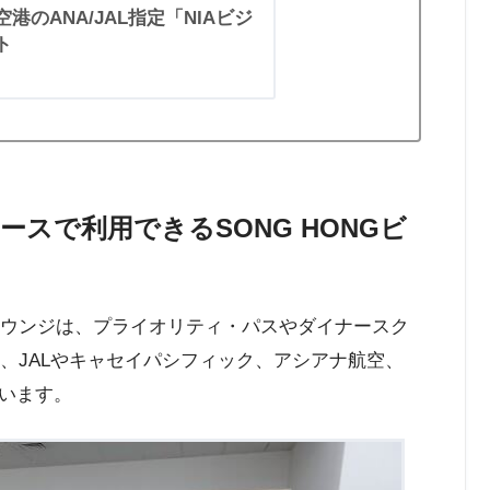
のANA/JAL指定「NIAビジ
ト
スで利用できるSONG HONGビ
スラウンジは、プライオリティ・パスやダイナースク
他に、JALやキャセイパシフィック、アシアナ航空、
います。