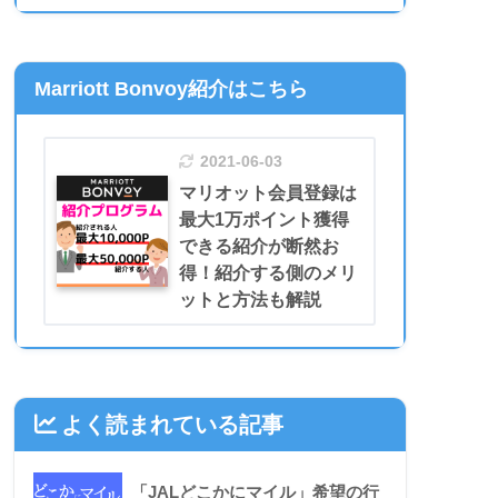
Marriott Bonvoy紹介はこちら
2021-06-03
マリオット会員登録は
最大1万ポイント獲得
できる紹介が断然お
得！紹介する側のメリ
ットと方法も解説
よく読まれている記事
「JALどこかにマイル」希望の行