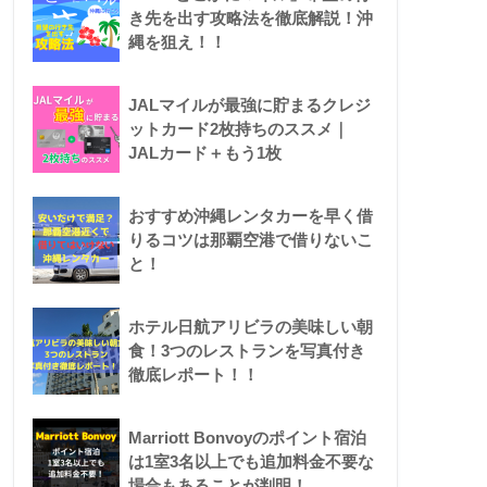
き先を出す攻略法を徹底解説！沖
縄を狙え！！
JALマイルが最強に貯まるクレジ
ットカード2枚持ちのススメ｜
JALカード＋もう1枚
おすすめ沖縄レンタカーを早く借
りるコツは那覇空港で借りないこ
と！
ホテル日航アリビラの美味しい朝
食！3つのレストランを写真付き
徹底レポート！！
Marriott Bonvoyのポイント宿泊
は1室3名以上でも追加料金不要な
場合もあることが判明！