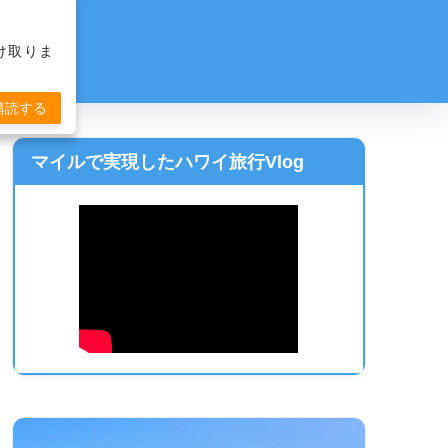
け取りま
購読する
マイルで実現したハワイ旅行Vlog