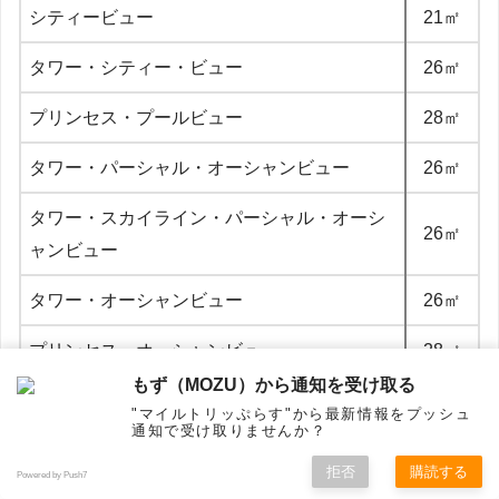
シティービュー
21㎡
タワー・シティー・ビュー
26㎡
プリンセス・プールビュー
28㎡
タワー・パーシャル・オーシャンビュー
26㎡
タワー・スカイライン・パーシャル・オーシ
26㎡
ャンビュー
タワー・オーシャンビュー
26㎡
プリンセス・オーシャンビュー
28㎡
もず（MOZU）から通知を受け取る
タワー・プレミア・オーシャンビュー
26㎡
"マイルトリッぷらす"から最新情報をプッシュ
通知で受け取りませんか？
32～5
プリンセス・ラグジュアリー・ルーム
拒否
購読する
Powered by Push7
1㎡
ホーム
シェア
フォロー
メニュー
トップ