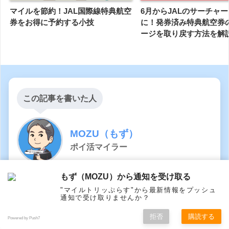
マイルを節約！JAL国際線特典航空
6月からJALのサーチャ
券をお得に予約する小技
に！発券済み特典航空券
ージを取り戻す方法を解
この記事を書いた人
MOZU（もず）
ポイ活マイラー
もず（MOZU）から通知を受け取る
妻と娘と家族3人で旅行を楽しむためにJALマイルをメイ
"マイルトリッぷらす"から最新情報をプッシュ
ンで貯める50代のポイ活マイラー✈️ お金をかけずにポイ
通知で受け取りませんか？
活でマイルを貯める方法を日々研究し、ビジネスクラス
拒否
購読する
でハワイ旅行を実現しました！ 初心者向けマイルの貯め
Powered by Push7
ホーム
シェア
フォロー
メニュー
トップ