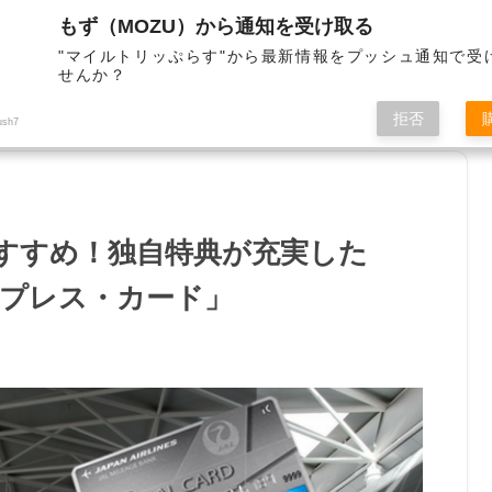
もず（MOZU）から通知を受け取る
"マイルトリッぷらす"から最新情報をプッシュ通知で受
せんか？
サイト管理者
お問合せ
拒否
ush7
おすすめ！独自特典が充実した
スプレス・カード」