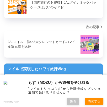
【国内旅行のお得技】JALダイナミックパッ
ケージは安いのか？お…
次の記事
JALマイルに強い3大クレジットカードのマイ
ル還元率を比較
マイルで実現したハワイ旅行Vlog
もず（MOZU）から通知を受け取る
"マイルトリッぷらす"から最新情報をプッシュ
通知で受け取りませんか？
拒否
購読する
Powered by Push7
ホーム
シェア
フォロー
メニュー
トップ