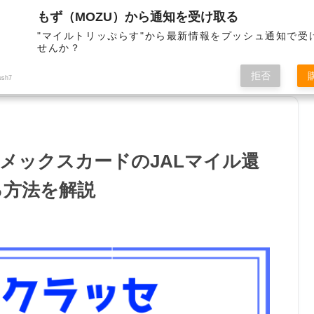
もず（MOZU）から通知を受け取る
"マイルトリッぷらす"から最新情報をプッシュ通知で受
せんか？
サイト管理者
お問合せ
拒否
ush7
メックスカードのJALマイル還
る方法を解説