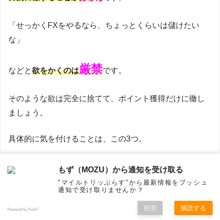
「せっかくFXをやるなら、ちょっとくらいは儲けたい
な」
厳禁
などと
欲をかくのは
です。
そのような欲は完全に捨てて、ポイント獲得だけに徹し
ましょう。
具体的に気を付けることは、この3つ。
リスク回避の鉄則
もず（MOZU）から通知を受け取る
ポイント獲得条件が「なるべく少ない取引量」になっ
"マイルトリッぷらす"から最新情報をプッシュ
通知で受け取りませんか？
ている条件を選ぶ
拒否
購読する
Powered by Push7
ホーム
シェア
フォロー
メニュー
トップ
ポジションは即座に決済し、指定された取引量を短時