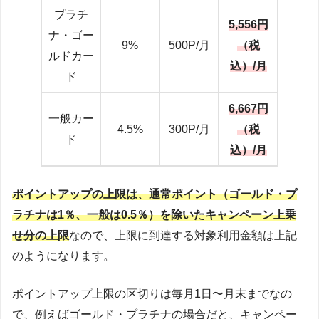
プラチ
5,556円
ナ・ゴー
9%
500P/月
（税
ルドカー
込）/月
ド
6,667円
一般カー
4.5%
300P/月
（税
ド
込）/月
ポイントアップの上限は、通常ポイント（ゴールド・プ
ラチナは1％、一般は0.5％）を除いたキャンペーン上乗
せ分の上限
なので、上限に到達する対象利用金額は上記
のようになります。
ポイントアップ上限の区切りは毎月1日〜月末までなの
で、例えばゴールド・プラチナの場合だと、キャンペー