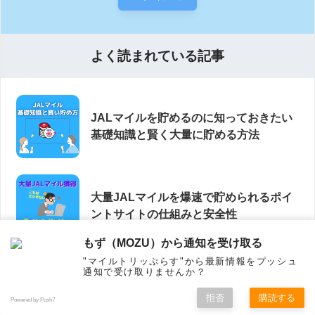
よく読まれている記事
JALマイルを貯めるのに知っておきたい
基礎知識と賢く大量に貯める方法
大量JALマイルを爆速で貯められるポイ
ントサイトの仕組みと安全性
もず（MOZU）から通知を受け取る
"マイルトリッぷらす"から最新情報をプッシュ
JALマイルを大量に貯めるハピタス攻略
通知で受け取りませんか？
｜ポイントの貯め方からマイル交換まで
拒否
購読する
徹底解説！
Powered by Push7
ホーム
シェア
フォロー
メニュー
トップ