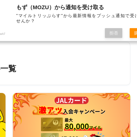
もず（MOZU）から通知を受け取る
"マイルトリッぷらす"から最新情報をプッシュ通知で受
せんか？
サイト管理者
お問合せ
拒否
ush7
一覧