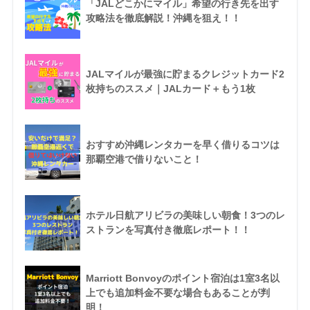
「JALどこかにマイル」希望の行き先を出す
攻略法を徹底解説！沖縄を狙え！！
JALマイルが最強に貯まるクレジットカード2
枚持ちのススメ｜JALカード＋もう1枚
おすすめ沖縄レンタカーを早く借りるコツは
那覇空港で借りないこと！
ホテル日航アリビラの美味しい朝食！3つのレ
ストランを写真付き徹底レポート！！
Marriott Bonvoyのポイント宿泊は1室3名以
上でも追加料金不要な場合もあることが判
明！